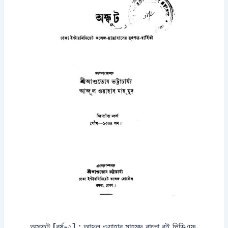
অস্ফুট [বর্ষ-২] : আব্দুল ওয়াহাব মাহমুদ বাংলা বই পিডিএফ