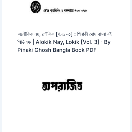
অলৌকিক নয়, লৌকিক [খণ্ড-৩] : পিনাকী ঘোষ বাংলা বই
পিডিএফ | Alokik Nay, Lokik [Vol. 3] : By
Pinaki Ghosh Bangla Book PDF