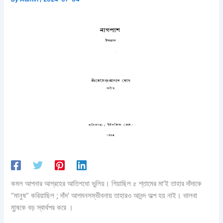
কমল আপনার আগ্রহের আতিশধো ভুলিয়। গিয়াছিল ৫ শ্তামের মা’ই তাহার দাঁদাকে
“মানুষ” করিয়াছিল ; দাঁদ’ আগমনসম্ভীবনায় তাহারও আনন্দ অল্প হয় নাই। ভালবা
মা্ুষকে বড় স্বার্থপর করে ।