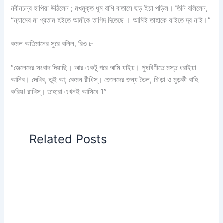
নবীনচন্র হাপিয়া উঠিলেন ; মখমুক্ত ধুম রাশি বাতাসে ছড় ইয়া পড়িল। তিনি বলিলেন,
“ন্যামের মা প্রতাম হইতে আমাঁকে তাগিদ দিতেছে । আমিই তাহাকে যাইতে দ্র নাই।”
কমল অতিমানের সুরে বলিল, রিও ৮
“জেলেদের সংবাদ দিয়াছি। আর একটু পরে আমি যাইয়। পু্ষবিণীতে মস্ত ধরাইয়া
আনিব। দেখিব, তুই আ; কেমন রীধিস্। জেলেদের জন্য তৈল, চি’ড়া ও মুড়কী বাহি
করিয়! রাখিস্। তাহারা এখনই আসিবে 1”
Related Posts