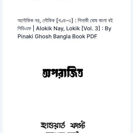
অলৌকিক নয়, লৌকিক [খণ্ড-৩] : পিনাকী ঘোষ বাংলা বই
পিডিএফ | Alokik Nay, Lokik [Vol. 3] : By
Pinaki Ghosh Bangla Book PDF