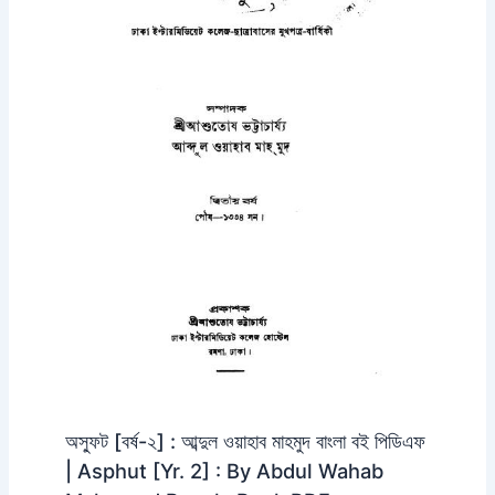
অস্ফুট [বর্ষ-২] : আব্দুল ওয়াহাব মাহমুদ বাংলা বই পিডিএফ
| Asphut [Yr. 2] : By Abdul Wahab