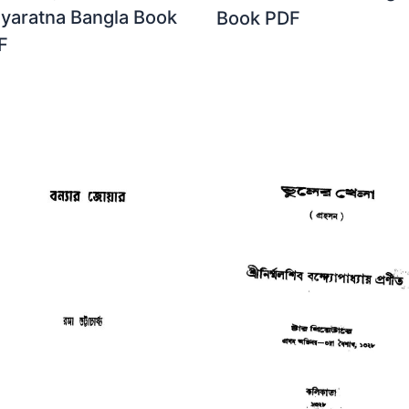
dyaratna Bangla Book
Book PDF
F