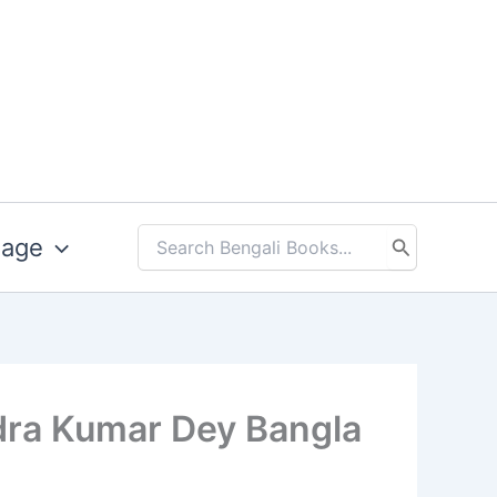
uage
Search
for:
Brojendra Kumar Dey Bangla