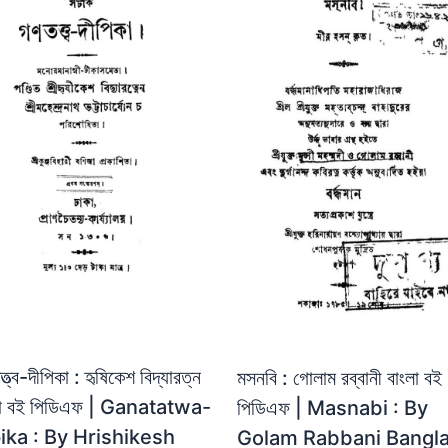
্ত্ব-দীপিকা : হৃষিকেশ বিদ্যারত্ন
মসনবি : গোলাম রব্বানী বাংলা বই
লা বই পিডিএফ | Ganatatwa-
পিডিএফ | Masnabi : By
ika : By Hrishikesh
Golam Rabbani Bangl