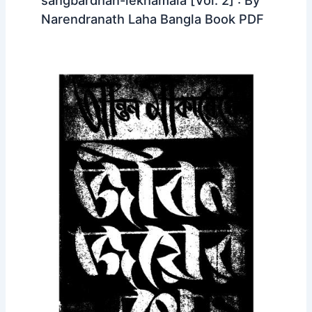
sangbardhan-lekhamala [Vol. 2] : By
Narendranath Laha Bangla Book PDF