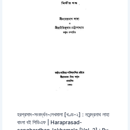
হরপ্রসাদ-সংবর্দ্ধন-লেখমালা [খণ্ড-২] : নরেন্দ্রনাথ লাহা
বাংলা বই পিডিএফ | Haraprasad-