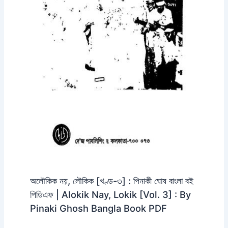
অলৌকিক নয়, লৌকিক [খণ্ড-৩] : পিনাকী ঘোষ বাংলা বই
পিডিএফ | Alokik Nay, Lokik [Vol. 3] : By
Pinaki Ghosh Bangla Book PDF