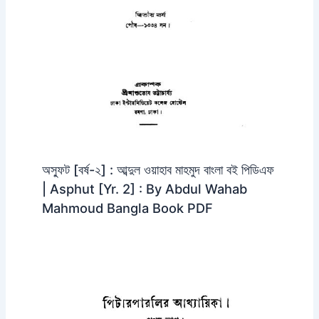
অস্ফুট [বর্ষ-২] : আব্দুল ওয়াহাব মাহমুদ বাংলা বই পিডিএফ
| Asphut [Yr. 2] : By Abdul Wahab
Mahmoud Bangla Book PDF