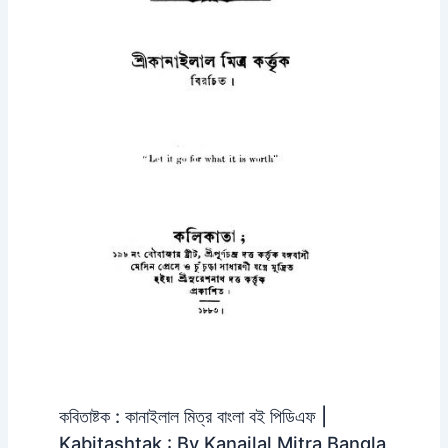
কবিতাষ্টক : কানাইলাল মিত্র বাংলা বই পিডিএফ |
Kabitashtak : By Kanailal Mitra Bangla