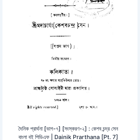
দৈনিক প্রার্থনা [ভাগ-৭] [সংস্করণ-২] : কেশব চন্দ্র সেন
বাংলা বই পিডিএফ | Dainik Prarthana [Pt. 7]