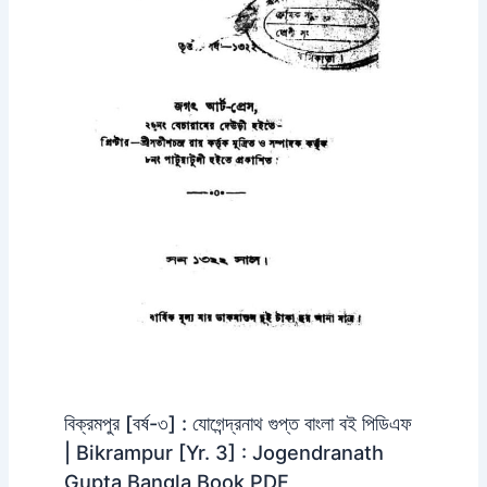
বিক্রমপুর [বর্ষ-৩] : যোগেন্দ্রনাথ গুপ্ত বাংলা বই পিডিএফ
| Bikrampur [Yr. 3] : Jogendranath
Gupta Bangla Book PDF