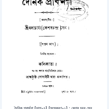
দৈনিক প্রার্থনা [ভাগ-৭] [সংস্করণ-২] : কেশব চন্দ্র সেন