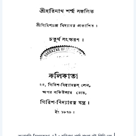
রচনাবলি [সংস্করণ-৪] : হরিনাথ শর্মা বাংলা বই পিডিএফ |