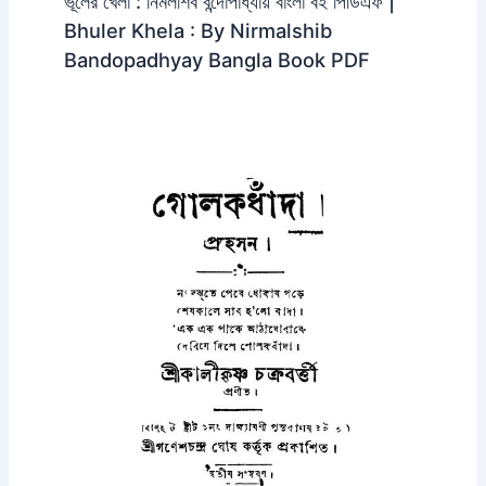
ভূলের খেলা : নির্মলশিব বন্দোপাধ্যায় বাংলা বই পিডিএফ |
Bhuler Khela : By Nirmalshib
Bandopadhyay Bangla Book PDF