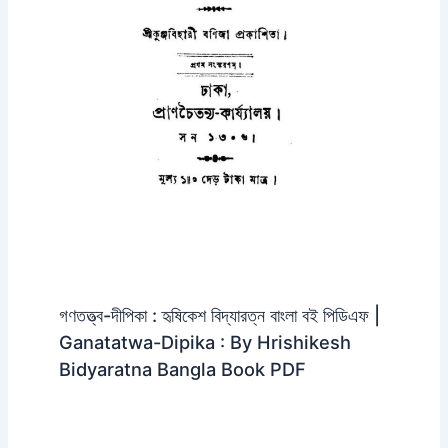
গণতত্ত্ব-দীপিকা : হৃষিকেশ বিদ্যারত্ন বাংলা বই পিডিএফ |
Ganatatwa-Dipika : By Hrishikesh
Bidyaratna Bangla Book PDF