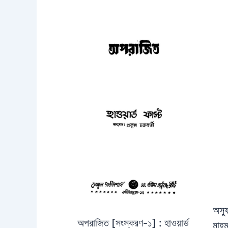
অস্ফ
অপরাজিত [সংস্করণ-১] : হাওয়ার্ড
মাহম