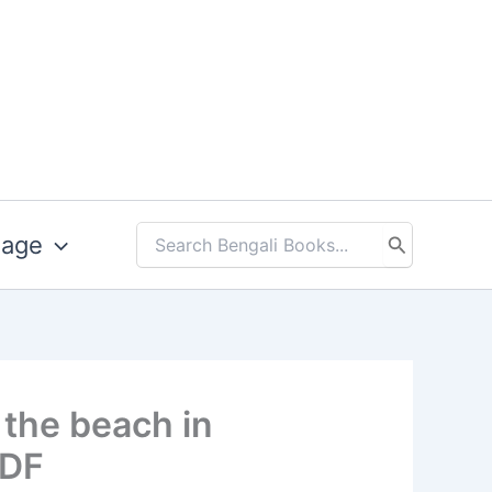
uage
Search
for:
| On the beach in
PDF