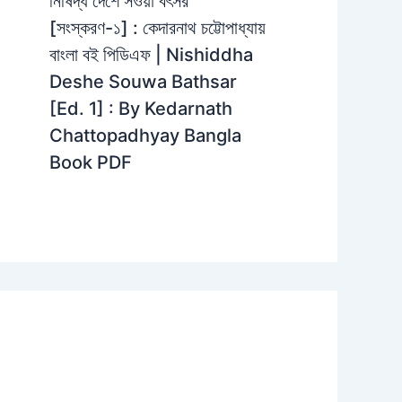
নিষিদ্ধ দেশে সওয়া বৎসর
[সংস্করণ-১] : কেদারনাথ চট্টোপাধ্যায়
বাংলা বই পিডিএফ | Nishiddha
Deshe Souwa Bathsar
[Ed. 1] : By Kedarnath
Chattopadhyay Bangla
Book PDF