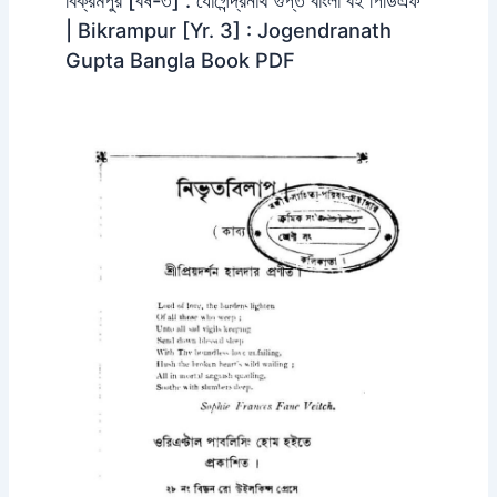
বিক্রমপুর [বর্ষ-৩] : যোগেন্দ্রনাথ গুপ্ত বাংলা বই পিডিএফ
| Bikrampur [Yr. 3] : Jogendranath
Gupta Bangla Book PDF