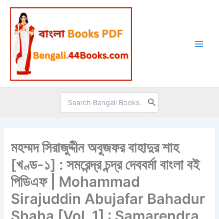
Skip
to
content
Search
for:
মহম্মদ সিরাজুদ্দীন অবুজফর বাহাদুর শাহ
[খণ্ড-১] : সমরেন্দ্র চন্দ্র দেববর্মা বাংলা বই
পিডিএফ | Mohammad
Sirajuddin Abujafar Bahadur
Shaha [Vol. 1] : Samarendra