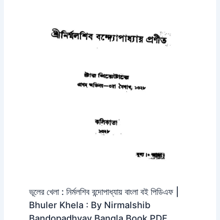
ভূলের খেলা : নির্মলশিব বন্দোপাধ্যায় বাংলা বই পিডিএফ |
Bhuler Khela : By Nirmalshib
Bandopadhyay Bangla Book PDF