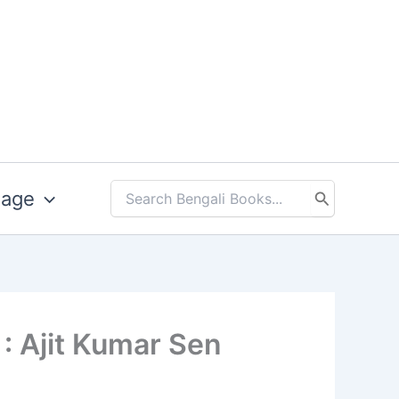
uage
Search
for:
yan : Ajit Kumar Sen