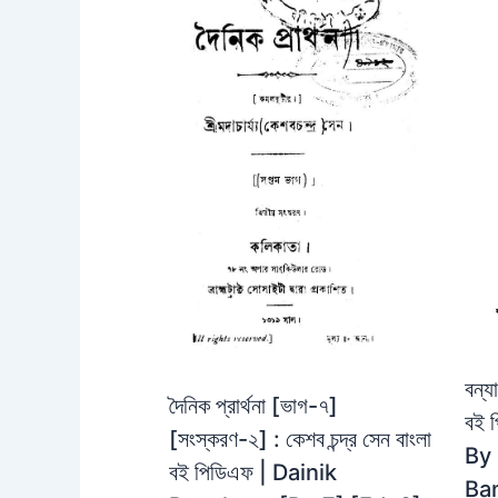
বন্য
দৈনিক প্রার্থনা [ভাগ-৭]
বই 
[সংস্করণ-২] : কেশব চন্দ্র সেন বাংলা
By
বই পিডিএফ | Dainik
Ba