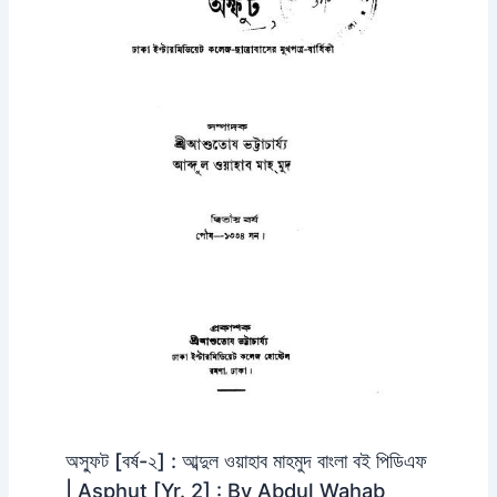
অস্ফুট [বর্ষ-২] : আব্দুল ওয়াহাব মাহমুদ বাংলা বই পিডিএফ
| Asphut [Yr. 2] : By Abdul Wahab