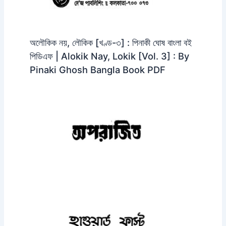
অলৌকিক নয়, লৌকিক [খণ্ড-৩] : পিনাকী ঘোষ বাংলা বই
পিডিএফ | Alokik Nay, Lokik [Vol. 3] : By
Pinaki Ghosh Bangla Book PDF