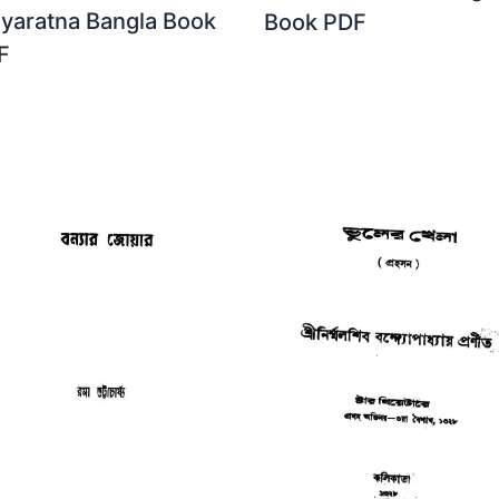
dyaratna Bangla Book
Book PDF
F