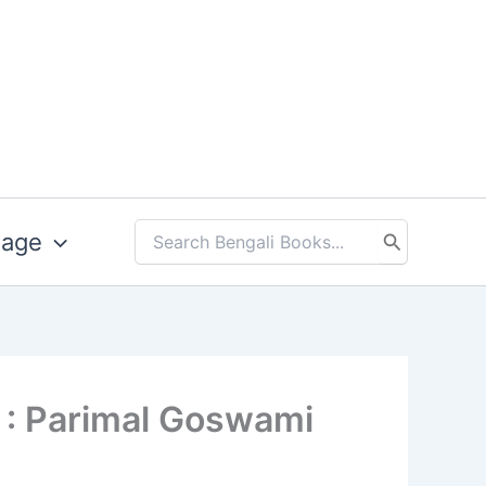
uage
Search
for:
ntar : Parimal Goswami