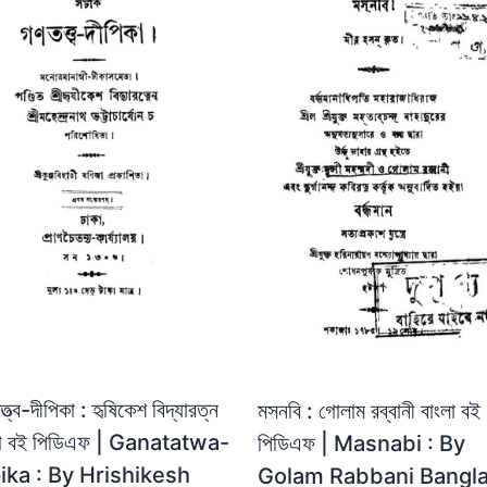
্ত্ব-দীপিকা : হৃষিকেশ বিদ্যারত্ন
মসনবি : গোলাম রব্বানী বাংলা বই
লা বই পিডিএফ | Ganatatwa-
পিডিএফ | Masnabi : By
ika : By Hrishikesh
Golam Rabbani Bangl