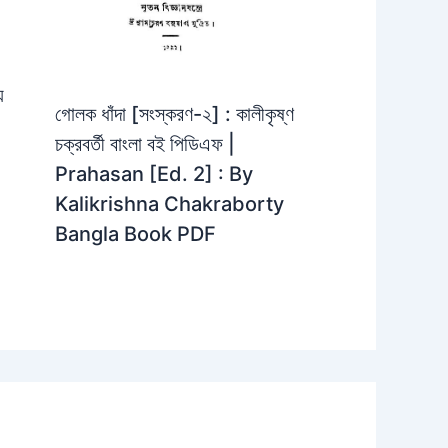
়
গোলক ধাঁদা [সংস্করণ-২] : কালীকৃষ্ণ
চক্রবর্তী বাংলা বই পিডিএফ |
Prahasan [Ed. 2] : By
Kalikrishna Chakraborty
Bangla Book PDF