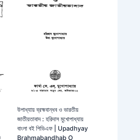
উপাধ্যায় ব্রহ্মবান্ধব ও ভারতীয়
জাতীয়তাবাদ : হরিদাস মুখোপাধ্যায়
বাংলা বই পিডিএফ | Upadhyay
a
Brahmabandhab O