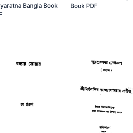
dyaratna Bangla Book
Book PDF
F