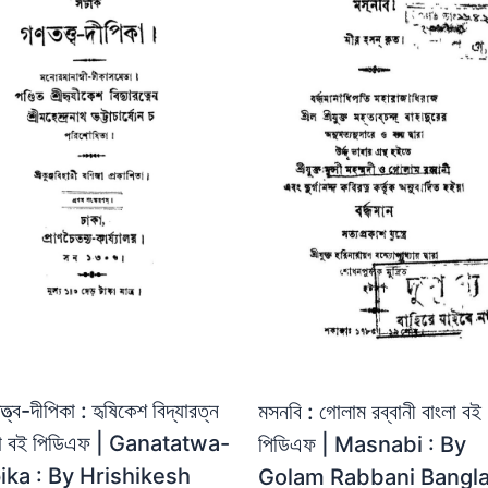
্ত্ব-দীপিকা : হৃষিকেশ বিদ্যারত্ন
মসনবি : গোলাম রব্বানী বাংলা বই
লা বই পিডিএফ | Ganatatwa-
পিডিএফ | Masnabi : By
ika : By Hrishikesh
Golam Rabbani Bangl