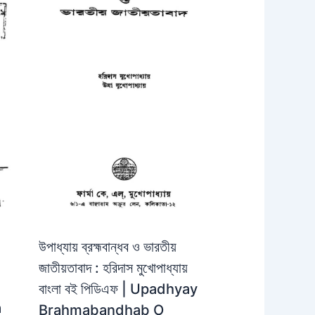
উপাধ্যায় ব্রহ্মবান্ধব ও ভারতীয়
জাতীয়তাবাদ : হরিদাস মুখোপাধ্যায়
বাংলা বই পিডিএফ | Upadhyay
a
Brahmabandhab O