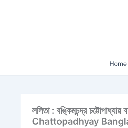
Skip
to
content
Home
ললিতা : বঙ্কিমচন্দ্র চট্টোপা
Chattopadhyay Bangl