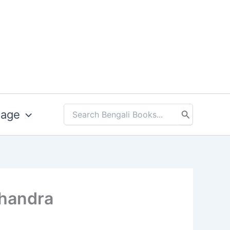
uage
Search
for:
m Chandra