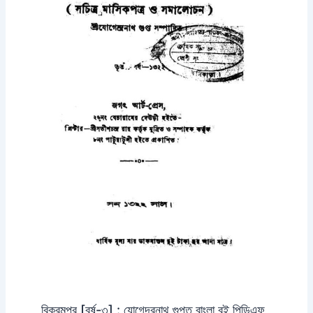
বিক্রমপুর [বর্ষ-৩] : যোগেন্দ্রনাথ গুপ্ত বাংলা বই পিডিএফ