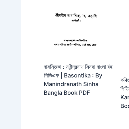
বাসন্তিকা : মণীন্দ্রনাথ সিনহা বাংলা বই
পিডিএফ | Basontika : By
কবিত
Manindranath Sinha
পিড
Bangla Book PDF
Kan
Bo