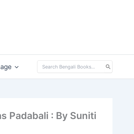
uage
Search
for:
andidas Padabali : By Suniti