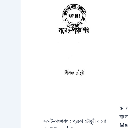
মন মা
বাং
সনেট-পঞ্চাশৎ : প্রমথ চৌধুরী বাংলা
Ma