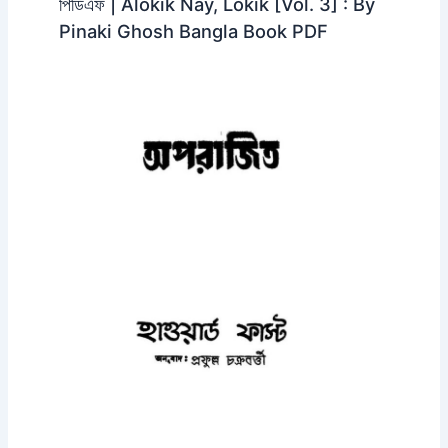
পিডিএফ | Alokik Nay, Lokik [Vol. 3] : By
Pinaki Ghosh Bangla Book PDF