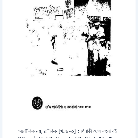
অলৌকিক নয়, লৌকিক [খণ্ড-৩] : পিনাকী ঘোষ বাংলা বই