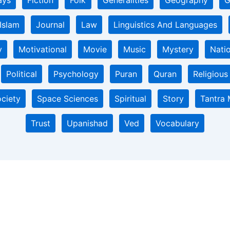
ays
Fiction
Folk
Generalities
Geography
G
Islam
Journal
Law
Linguistics And Languages
y
Motivational
Movie
Music
Mystery
Nati
Political
Psychology
Puran
Quran
Religious
ciety
Space Sciences
Spiritual
Story
Tantra 
Trust
Upanishad
Ved
Vocabulary