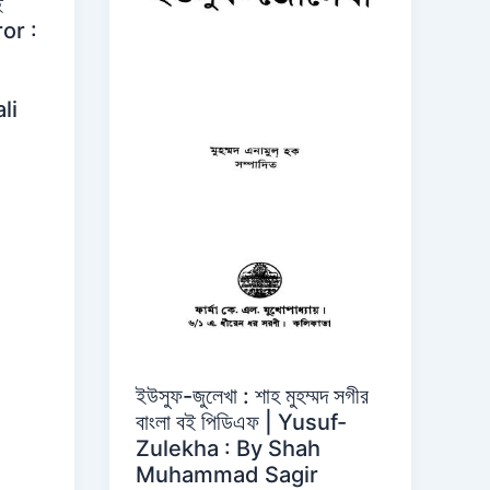
ই
or :
li
​ইউসুফ-জুলেখা : শাহ মুহম্মদ সগীর
বাংলা বই পিডিএফ | Yusuf-
Zulekha : By Shah
Muhammad Sagir