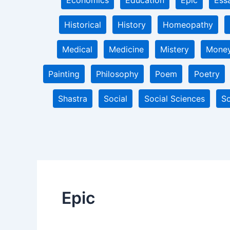
Economics
Education
Epic
Ess
Historical
History
Homeopathy
Medical
Medicine
Mistery
Mone
Painting
Philosophy
Poem
Poetry
Shastra
Social
Social Sciences
So
Epic