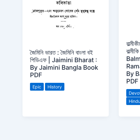
বাল্মী
বাল্মী
জৈমিনি ভারত : জৈমিনি বাংলা বই
Balm
পিডিএফ | Jaimini Bharat :
Rama
By Jaimini Bangla Book
By B
PDF
PDF
Epic
History
Devot
Hind