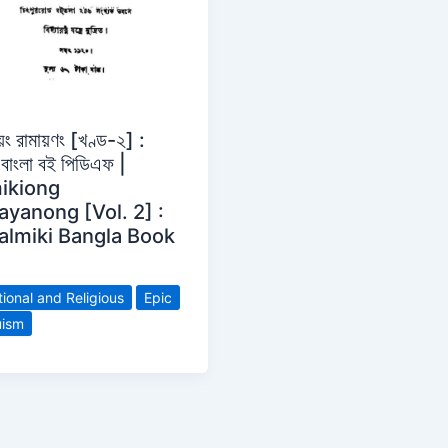
কীয়ং রামায়ণং [খণ্ড-২] :
কি বাংলা বই পিডিএফ |
ikiong
yanong [Vol. 2] :
almiki Bangla Book
ional and Religious
Epic
uism