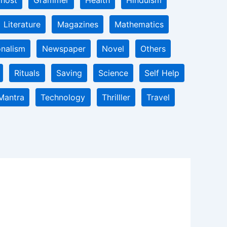
host
Grammer
Health
Hinduism
Literature
Magazines
Mathematics
onalism
Newspaper
Novel
Others
Rituals
Saving
Science
Self Help
Mantra
Technology
Thrilller
Travel