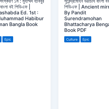
সুরেন্দ্রমোহন ভট্টাচার্য বাংলা ব
সংস্করণ ১ম : মুহাম্মদ হাবিবুর
পিডিএফ | Ancient mirr
 বাংলা বই পিডিএফ |
By Pandit
ashabda Ed. 1st :
Surendramohan
Muhammad Habibur
Bhattacharya Benga
man Bangla Book
Book PDF
Culture
Epic
Epic