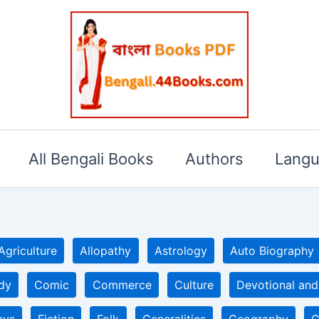
All Bengali Books
Authors
Lang
Agriculture
Allopathy
Astrology
Auto Biography
dy
Comic
Commerce
Culture
Devotional and