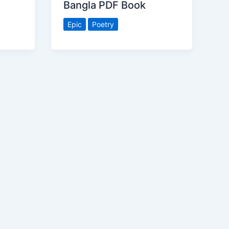
Bangla PDF Book​
Epic
Poetry