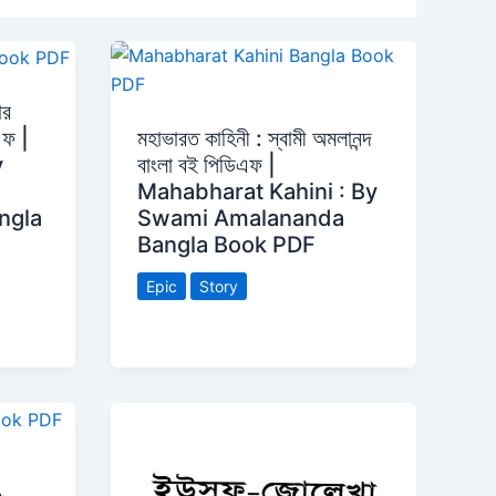
ার
িএফ |
মহাভারত কাহিনী : স্বামী অমলানন্দ
y
বাংলা বই পিডিএফ |
Mahabharat Kahini : By
ngla
Swami Amalananda
Bangla Book PDF
Epic
Story