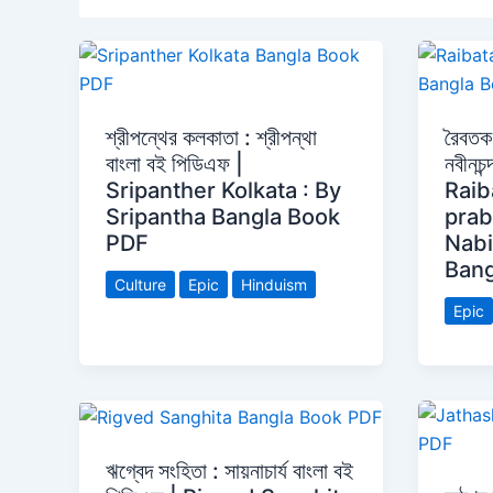
শ্রীপন্থের কলকাতা : শ্রীপন্থা
রৈবতক 
বাংলা বই পিডিএফ |
নবীনচন
Sripanther Kolkata : By
Raib
Sripantha Bangla Book
prab
PDF
Nabi
Bang
Culture
Epic
Hinduism
Epic
ঋগ্বেদ সংহিতা : সায়নাচার্য বাংলা বই