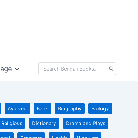
uage
Search
for:
Ayurved
Bank
Biography
Biology
 Religious
Dictionary
Drama and Plays