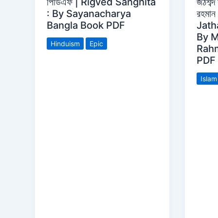
পিডিএফ | Rigved Sanghita
জঠশব্দ 
: By Sayanacharya
রহমান
Bangla Book PDF
Jath
By 
Hinduism
Epic
Rah
PDF
Islam