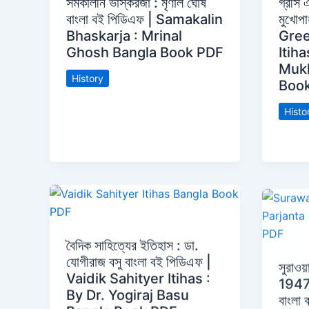
সমকালীন ভাস্করজা : মৃণাল ঘোষ
গ্রীস 
বাংলা বই পিডিএফ | Samakalin
মুখোপা
Bhaskarja : Mrinal
Gre
Ghosh Bangla Book PDF
Itih
Muk
History
Boo
Histo
বৈদিক সাহিত্যের ইতিহাস : ডা.
যোগীরাজ বসু বাংলা বই পিডিএফ |
সুরাওয়
Vaidik Sahityer Itihas :
1947-
By Dr. Yogiraj Basu
বাংলা