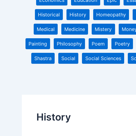
Economics
Education
Epic
Ess
Historical
History
Homeopathy
Medical
Medicine
Mistery
Mone
Painting
Philosophy
Poem
Poetry
Shastra
Social
Social Sciences
So
History