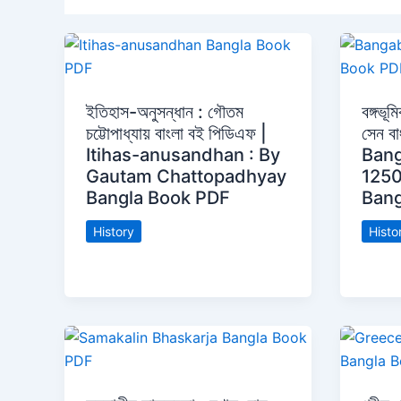
ইতিহাস-অনুসন্ধান : গৌতম
বঙ্গভূ
চট্টোপাধ্যায় বাংলা বই পিডিএফ |
সেন ব
Itihas-anusandhan : By
Ban
Gautam Chattopadhyay
1250
Bangla Book PDF
Bang
History
Histo