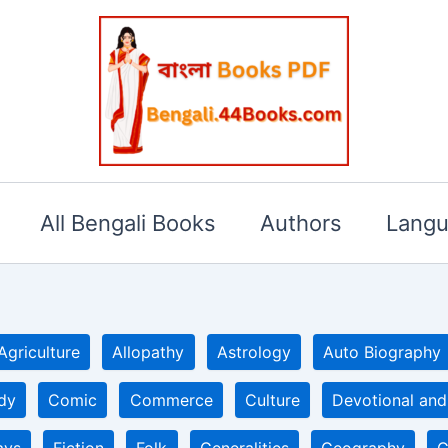
All Bengali Books
Authors
Lang
Agriculture
Allopathy
Astrology
Auto Biography
dy
Comic
Commerce
Culture
Devotional and