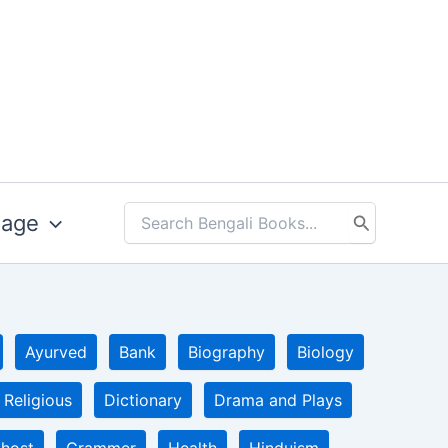
uage
Search
for:
Ayurved
Bank
Biography
Biology
 Religious
Dictionary
Drama and Plays