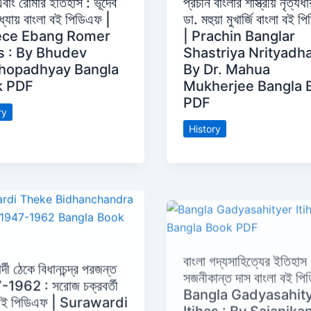
এবাং রোমার ইতিহাস : ভূদেব
প্রচীন বাংলার শাস্ত্রীয় নৃত্যধা
ধ্যায় বাংলা বই পিডিএফ |
ডা. মহুয়া মুখার্জি বাংলা বই 
ece Ebang Romer
| Prachin Banglar
as : By Bhudev
Shastriya Nrityadha
hopadhyay Bangla
By Dr. Mahua
k PDF
Mukherjee Bangla 
PDF
ry
History
বাংলা গদ্যসাহিত্যের ইতিহাস 
সজনীকান্ত দাস বাংলা বই পি
ার্দী ঠেকে বিধানচন্দ্র পরজন্ত
Bangla Gadyasahit
1962 : সরোজ চক্রবর্তী
Itihas : By Sajanika
 বই পিডিএফ | Surawardi