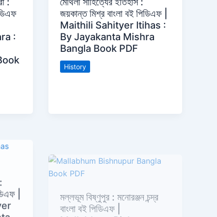
রা :
মৈথিলী সাহিত্যের ইতিহাস :
পিডিএফ
জয়কান্ত মিশ্র বাংলা বই পিডিএফ |
Maithili Sahityer Itihas :
ra :
By Jayakanta Mishra
Bangla Book PDF
Book
History
:
মল্লভূম বিষ্ণুপুর : মনোরঞ্জন চন্দ্র
ডিএফ |
বাংলা বই পিডিএফ |
yer
Mallabhum Bishnupur :
nta
By Manoranjan Chandra