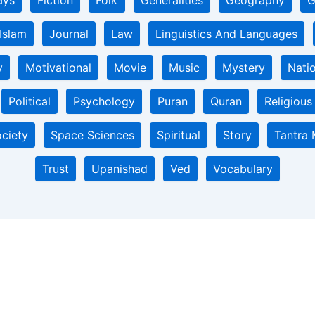
ays
Fiction
Folk
Generalities
Geography
G
Islam
Journal
Law
Linguistics And Languages
y
Motivational
Movie
Music
Mystery
Nati
Political
Psychology
Puran
Quran
Religious
ciety
Space Sciences
Spiritual
Story
Tantra 
Trust
Upanishad
Ved
Vocabulary