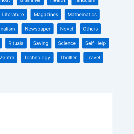
host
Grammer
Health
Hinduism
Literature
Magazines
Mathematics
onalism
Newspaper
Novel
Others
Rituals
Saving
Science
Self Help
Mantra
Technology
Thrilller
Travel