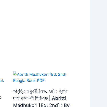
আবৃত্তি মাধুকরী [এড. ২য়] : প্রণব
:
সাহা বাংলা বই পিডিএফ | Abritti
Madhukori [Ed. 2nd] : By