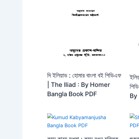
দি ইলিয়াড : হোমার বাংলা বই পিডিএফ
ইলিয
| The Iliad : By Homer
পিড
Bangla Book PDF
By
কুমুদ কাব্য মঞ্জুষা : কুমুদ রঞ্জন মল্লিক
শুকত