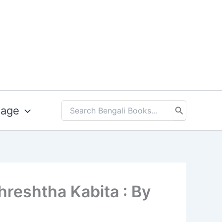
uage
Search
for:
y R Shreshtha Kabita : By