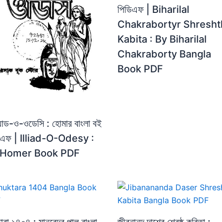
পিডিএফ | Biharilal
Chakrabortyr Shresht
Kabita : By Biharilal
Chakraborty Bangla
Book PDF
়াড-ও-ওডেসি : হোমার বাংলা বই
িএফ | Illiad-O-Odesy :
 Homer Book PDF
ারা ১৪০৪ : মানবেন্দ্র পাল বাংলা
জীবনানন্দ দাশের শ্রেষ্ঠ কবিতা :