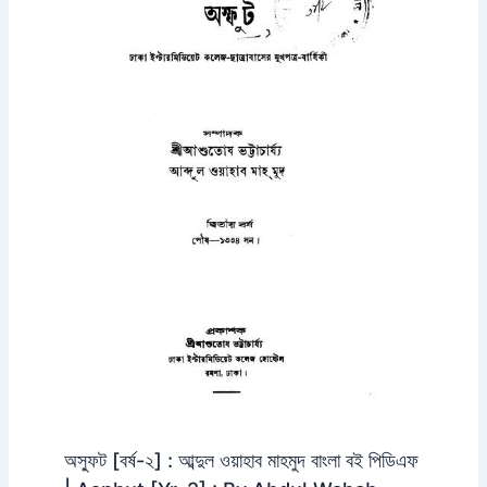
অস্ফুট [বর্ষ-২] : আব্দুল ওয়াহাব মাহমুদ বাংলা বই পিডিএফ