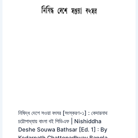
নিষিদ্ধ দেশে সওয়া বৎসর [সংস্করণ-১] : কেদারনাথ
চট্টোপাধ্যায় বাংলা বই পিডিএফ | Nishiddha
Deshe Souwa Bathsar [Ed. 1] : By
Kedarnath Chattopadhyay Bangla