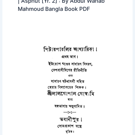
| Asphut [Yr. 2] : By Abdul Wahab
Mahmoud Bangla Book PDF