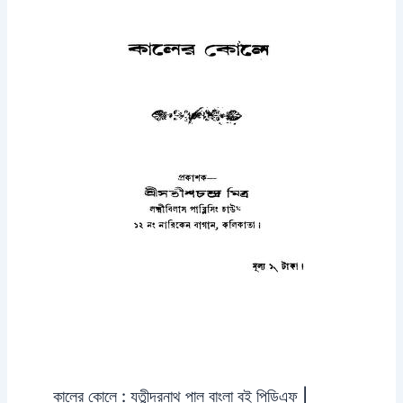
কালের কোলে : যতীন্দ্রনাথ পাল বাংলা বই পিডিএফ |