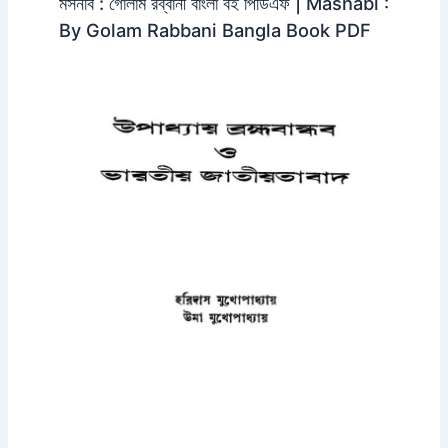
মসনবি : গোলাম রব্বানী বাংলা বই পিডিএফ | Masnabi :
By Golam Rabbani Bangla Book PDF