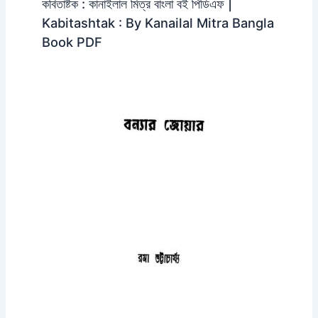
কবিতাষ্টক : কানাইলাল মিত্র বাংলা বই পিডিএফ |
Kabitashtak : By Kanailal Mitra Bangla
Book PDF