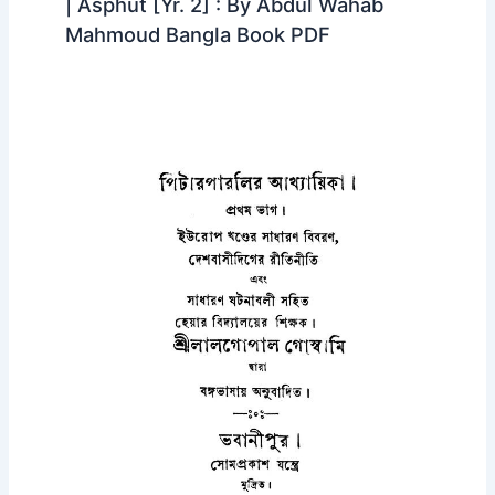
| Asphut [Yr. 2] : By Abdul Wahab
Mahmoud Bangla Book PDF