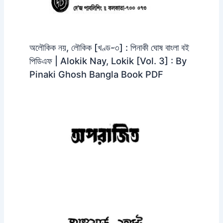
অলৌকিক নয়, লৌকিক [খণ্ড-৩] : পিনাকী ঘোষ বাংলা বই
পিডিএফ | Alokik Nay, Lokik [Vol. 3] : By
Pinaki Ghosh Bangla Book PDF