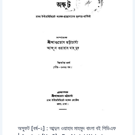
অস্ফুট [বর্ষ-২] : আব্দুল ওয়াহাব মাহমুদ বাংলা বই পিডিএফ