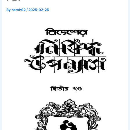
By
harsh92
/
2025-02-25