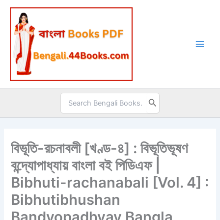
Skip
to
content
Search
for:
বিভূতি-রচনাবলী [খণ্ড-৪] : বিভূতিভূষণ
বন্দ্যোপাধ্যায় বাংলা বই পিডিএফ |
Bibhuti-rachanabali [Vol. 4] :
Bibhutibhushan
Bandyopadhyay Bangla