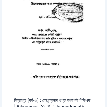
বিক্রমপুর [বর্ষ-৩] : যোগেন্দ্রনাথ গুপ্ত বাংলা বই পিডিএফ
| Bikrampur [Yr. 3] : Jogendranath