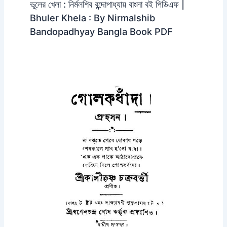
ভূলের খেলা : নির্মলশিব বন্দোপাধ্যায় বাংলা বই পিডিএফ |
Bhuler Khela : By Nirmalshib
Bandopadhyay Bangla Book PDF