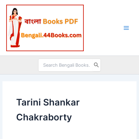
Skip
to
content
Search
for:
Tarini Shankar
Chakraborty