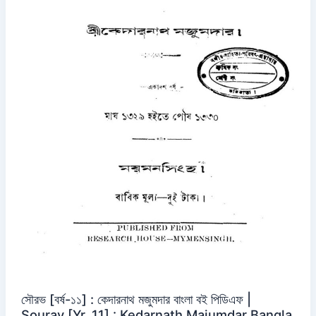
সৌরভ [বর্ষ-১১] : কেদারনাথ মজুমদার বাংলা বই পিডিএফ |
Sourav [Yr. 11] : Kedarnath Majumdar Bangla