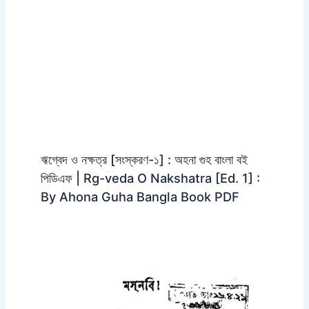
ঋগ্বেদ ও নক্ষত্র [সংস্করণ-১] : অহনা গুহ বাংলা বই
পিডিএফ | Rg-veda O Nakshatra [Ed. 1] :
By Ahona Guha Bangla Book PDF