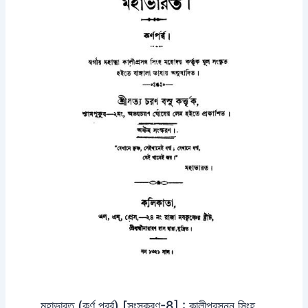
মহাভারত (কর্ণ পর্ব্ব) [সংস্করণ-8] : কালীপ্রসন্ন সিংহ