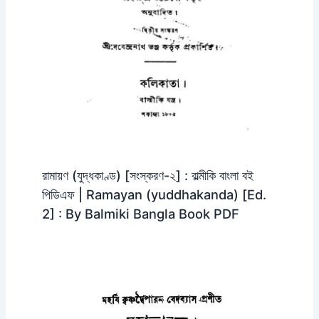
রামায়ণ (যুদ্ধকাণ্ড) [সংস্করণ-২] : বাল্মীকি বাংলা বই
পিডিএফ | Ramayan (yuddhakanda) [Ed.
2] : By Balmiki Bangla Book PDF