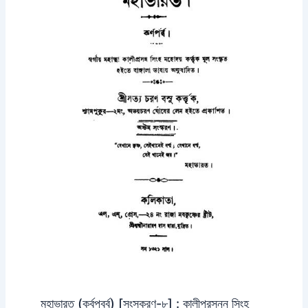
মহাভারত (কর্বপর্ব্ব) [সংস্করণ-৮] : কালীপ্রসন্ন সিংহ