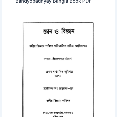
Bandyopadhyay Bangla Book PDF