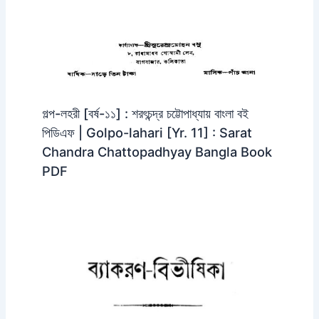
গল্প-লহরী [বর্ষ-১১] : শরৎচন্দ্র চট্টোপাধ্যায় বাংলা বই
পিডিএফ | Golpo-lahari [Yr. 11] : Sarat
Chandra Chattopadhyay Bangla Book
PDF