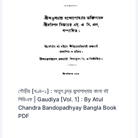
গৌড়ীয় [খণ্ড-১] : অতুল চন্দ্র বন্দোপাধ্যায় বাংলা বই
পিডিএফ | Gaudiya [Vol. 1] : By Atul
Chandra Bandopadhyay Bangla Book
PDF