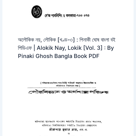
অলৌকিক নয়, লৌকিক [খণ্ড-৩] : পিনাকী ঘোষ বাংলা বই
পিডিএফ | Alokik Nay, Lokik [Vol. 3] : By
Pinaki Ghosh Bangla Book PDF