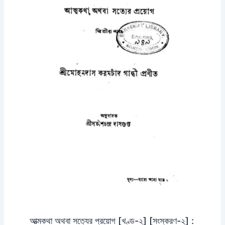
আত্মকথা অথবা সত্যের প্রয়োগ [খণ্ড-২] [সংস্করণ-২] :