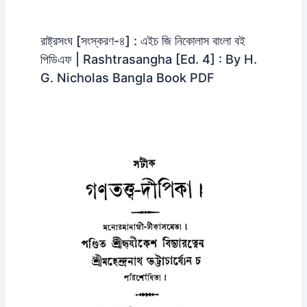
রাষ্ট্রসংঘ [সংস্করণ-৪] : এইচ জি নিকোলাস বাংলা বই
পিডিএফ | Rashtrasangha [Ed. 4] : By H.
G. Nicholas Bangla Book PDF