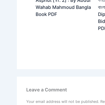
গণতত
Asphut [Yr. 2] : By Abdul
বাং
Wahab Mahmoud Bangla
Dip
Book PDF
Bi
PD
Leave a Comment
Your email address will not be published.
Re