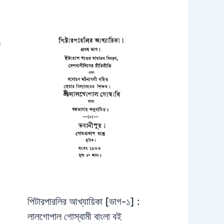
পিটারপারলির আখ্যায়িকা [ভাগ-১] :
লালগোপাল গোস্বামী বাংলা বই