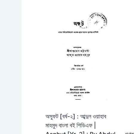
অস্ফুট [বর্ষ-২] : আব্দুল ওয়াহাব
মাহমুদ বাংলা বই পিডিএফ |