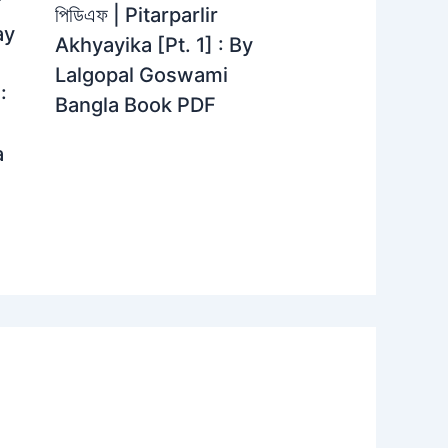
়
পিডিএফ | Pitarparlir
ay
Akhyayika [Pt. 1] : By
Lalgopal Goswami
:
Bangla Book PDF
a