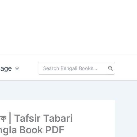
uage
Search
for:
িডিএফ | Tafsir Tabari
angla Book PDF