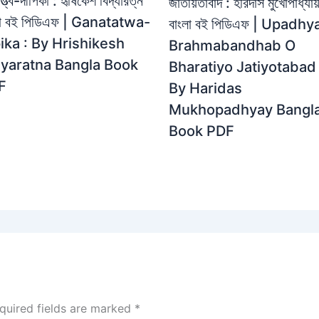
্ত্ব-দীপিকা : হৃষিকেশ বিদ্যারত্ন
জাতীয়তাবাদ : হরিদাস মুখোপাধ্যায
লা বই পিডিএফ | Ganatatwa-
বাংলা বই পিডিএফ | Upadhy
ika : By Hrishikesh
Brahmabandhab O
dyaratna Bangla Book
Bharatiyo Jatiyotabad 
F
By Haridas
Mukhopadhyay Bangl
Book PDF
quired fields are marked
*