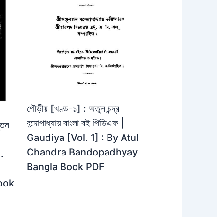
গৌড়ীয় [খণ্ড-১] : অতুল চন্দ্র
বন্দোপাধ্যায় বাংলা বই পিডিএফ |
্তন
Gaudiya [Vol. 1] : By Atul
Chandra Bandopadhyay
.
Bangla Book PDF
ook