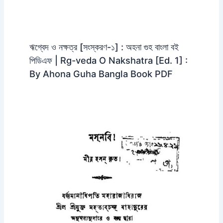
ঋগ্বেদ ও নক্ষত্র [সংস্করণ-১] : অহনা গুহ বাংলা বই
পিডিএফ | Rg-veda O Nakshatra [Ed. 1] :
By Ahona Guha Bangla Book PDF