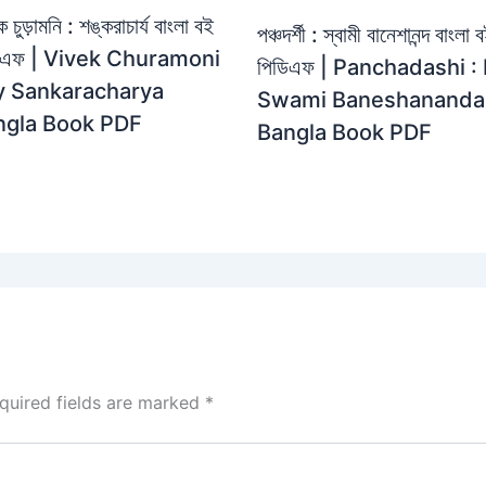
ক চুড়ামনি : শঙ্করাচার্য বাংলা বই
পঞ্চদর্শী : স্বামী বানেশানন্দ বাংলা 
িএফ | Vivek Churamoni
পিডিএফ | Panchadashi :
By Sankaracharya
Swami Baneshananda
ngla Book PDF
Bangla Book PDF
quired fields are marked
*