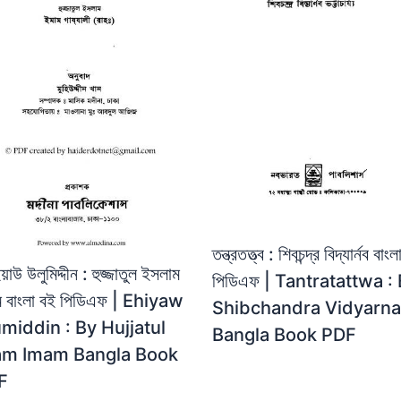
তন্ত্রতত্ত্ব : শিবচন্দ্র বিদ্যার্নব বাং
়াউ উলুমিদ্দীন : হুজ্জাতুল ইসলাম
পিডিএফ | Tantratattwa :
ম বাংলা বই পিডিএফ | Ehiyaw
Shibchandra Vidyarn
middin : By Hujjatul
Bangla Book PDF
lam Imam Bangla Book
F