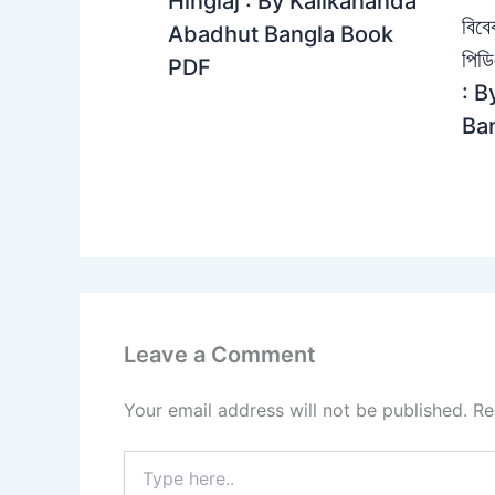
Hinglaj : By Kalikananda
বিবে
Abadhut Bangla Book
পিড
PDF
: 
Ba
Leave a Comment
Your email address will not be published.
Re
Type
here..