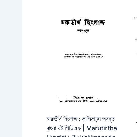
মারুতীর্থ হিংলাজ : কালিকানন্দ অবধূত
বাংলা বই পিডিএফ | Marutirtha