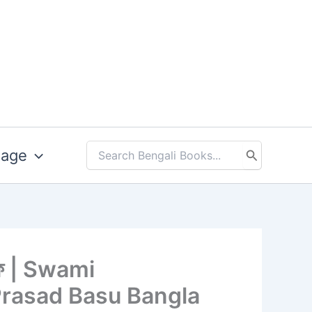
uage
Search
for:
িডিএফ | Swami
Prasad Basu Bangla