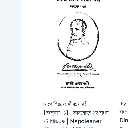
নতুন
নেপোলিয়নের জীবনে নারী
বাং
[সংস্করণ-১] : মদনমোহন গুহ বাংলা
Din
বই পিডিএফ | Nepoleaner