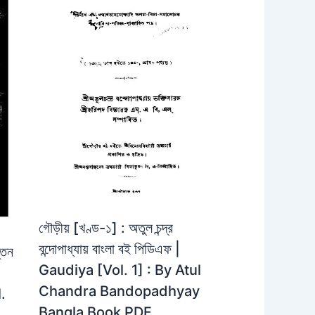
গৌড়ীয় [খণ্ড-১] : অতুল চন্দ্র
বন্দোপাধ্যায় বাংলা বই পিডিএফ |
্তন
Gaudiya [Vol. 1] : By Atul
Chandra Bandopadhyay
.
Bangla Book PDF