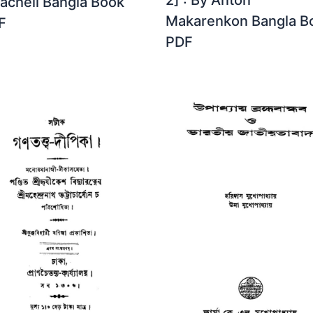
2] : By Anton
acheli Bangla Book
Makarenkon Bangla B
F
PDF