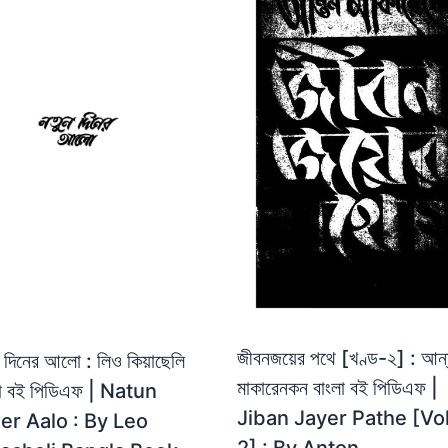
জীবনজয়ের পথে [খণ্ড-২] : আন
 দিনের আলো : লিও কিয়াছেলি
মাকারেনকন বাংলা বই পিডিএফ |
লা বই পিডিএফ | Natun
Jiban Jayer Pathe [Vol
er Aalo : By Leo