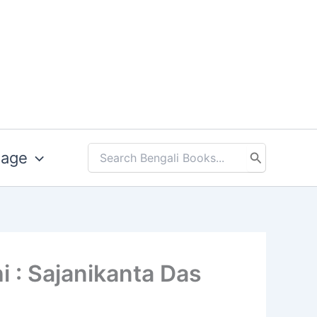
uage
Search
for:
hithi : Sajanikanta Das