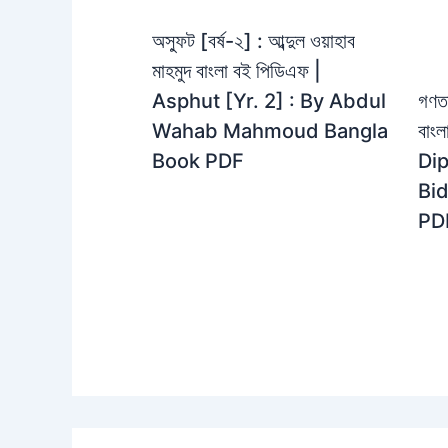
অস্ফুট [বর্ষ-২] : আব্দুল ওয়াহাব
মাহমুদ বাংলা বই পিডিএফ |
গণতত
Asphut [Yr. 2] : By Abdul
বাং
Wahab Mahmoud Bangla
Dip
Book PDF
Bi
PD