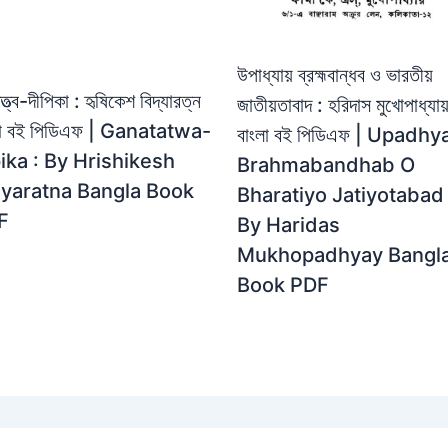
উপাধ্যায় ব্রহ্মবান্ধব ও ভারতীয়
্ত্ব-দীপিকা : হৃষিকেশ বিদ্যারত্ন
জাতীয়তাবাদ : হরিদাস মুখোপাধ্যায
লা বই পিডিএফ | Ganatatwa-
বাংলা বই পিডিএফ | Upadhy
ika : By Hrishikesh
Brahmabandhab O
dyaratna Bangla Book
Bharatiyo Jatiyotabad 
F
By Haridas
Mukhopadhyay Bangl
Book PDF