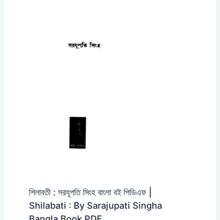
শিলাবতী : সরযূপতি সিংহ বাংলা বই পিডিএফ |
Shilabati : By Sarajupati Singha
Bangla Book PDF