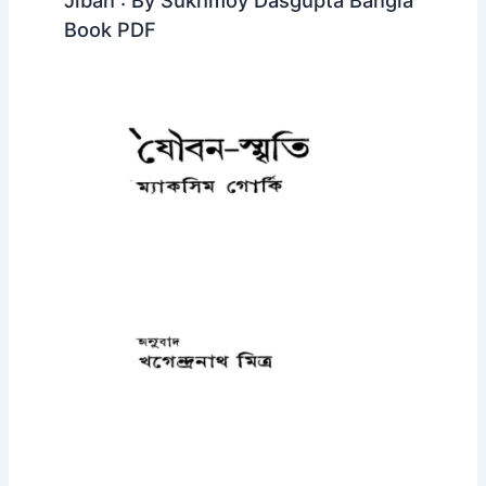
Jiban : By Sukhmoy Dasgupta Bangla
Book PDF