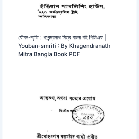
যৌবন-স্মৃতি : খগেন্দ্রনাথ মিত্র বাংলা বই পিডিএফ |
Youban-smriti : By Khagendranath
Mitra Bangla Book PDF