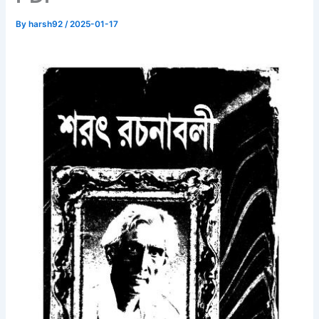
By
harsh92
/
2025-01-17