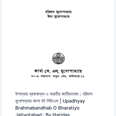
উপাধ্যায় ব্রহ্মবান্ধব ও ভারতীয় জাতীয়তাবাদ : হরিদাস
মুখোপাধ্যায় বাংলা বই পিডিএফ | Upadhyay
Brahmabandhab O Bharatiyo
Jatiyotabad : By Haridas