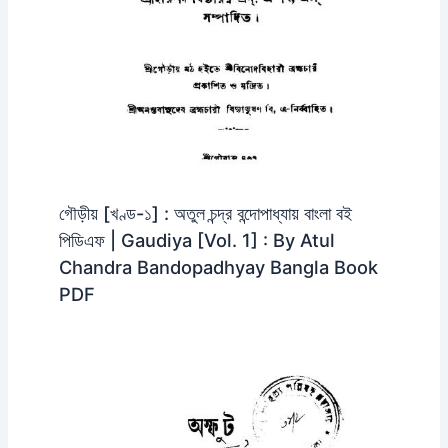
গৌড়ীয় [খণ্ড-১] : অতুল চন্দ্র বন্দোপাধ্যায় বাংলা বই
পিডিএফ | Gaudiya [Vol. 1] : By Atul
Chandra Bandopadhyay Bangla Book
PDF