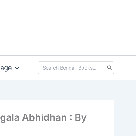
uage
Search
for:
d Bangala Abhidhan : By