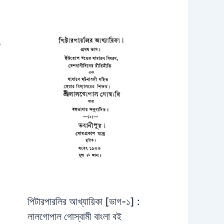
পিটারপারলির আখ্যায়িকা [ভাগ-১] :
লালগোপাল গোস্বামী বাংলা বই