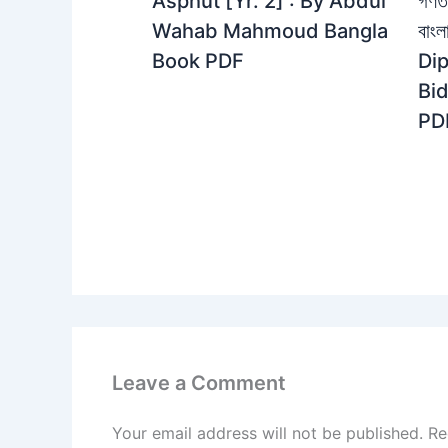
গণতত
Asphut [Yr. 2] : By Abdul
বাং
Wahab Mahmoud Bangla
Dip
Book PDF
Bi
PD
Leave a Comment
Your email address will not be published.
Re