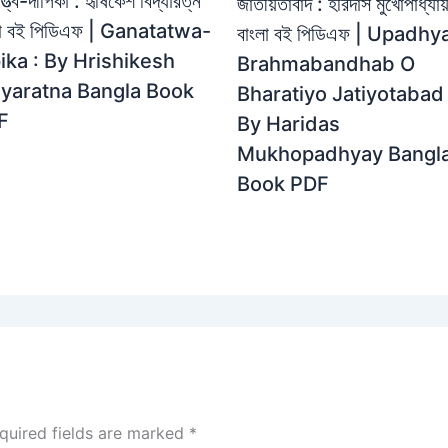
্ত্ব-দীপিকা : হৃষিকেশ বিদ্যারত্ন
জাতীয়তাবাদ : হরিদাস মুখোপাধ্যায
লা বই পিডিএফ | Ganatatwa-
বাংলা বই পিডিএফ | Upadhy
ika : By Hrishikesh
Brahmabandhab O
dyaratna Bangla Book
Bharatiyo Jatiyotabad 
F
By Haridas
Mukhopadhyay Bangl
Book PDF
quired fields are marked
*