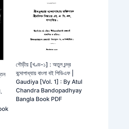
গৌড়ীয় [খণ্ড-১] : অতুল চন্দ্র
বন্দোপাধ্যায় বাংলা বই পিডিএফ |
্তন
Gaudiya [Vol. 1] : By Atul
Chandra Bandopadhyay
.
Bangla Book PDF
ook