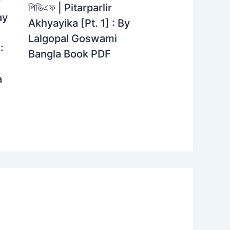
়
পিডিএফ | Pitarparlir
ay
Akhyayika [Pt. 1] : By
Lalgopal Goswami
:
Bangla Book PDF
a