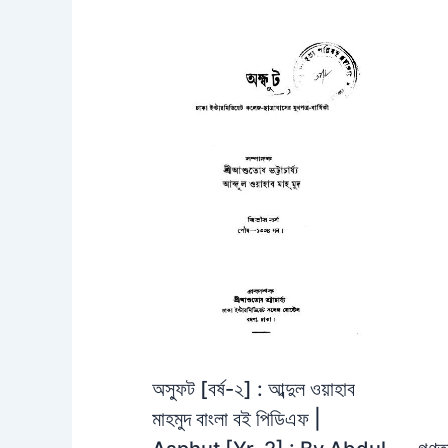
অস্ফুট [বর্ষ-২] : আব্দুল ওয়াহাব
মাহমুদ বাংলা বই পিডিএফ |