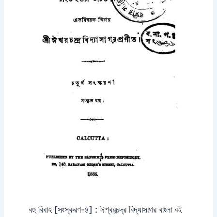
বহু বিবাহ [সংস্করণ-৪] : ঈশ্বরচন্দ্র বিদ্যাসাগর বাংলা বই