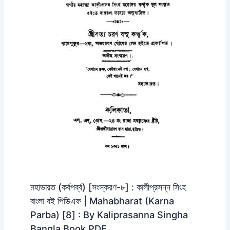
মহাভারত (কর্বপর্ব্ব) [সংস্করণ-৮] : কালীপ্রসন্ন সিংহ
বাংলা বই পিডিএফ | Mahabharat (Karna
Parba) [8] : By Kaliprasanna Singha
Bangla Book PDF