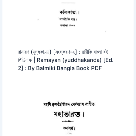
রামায়ণ (যুদ্ধকাণ্ড) [সংস্করণ-২] : বাল্মীকি বাংলা বই
পিডিএফ | Ramayan (yuddhakanda) [Ed.
2] : By Balmiki Bangla Book PDF