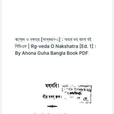
ঋগ্বেদ ও নক্ষত্র [সংস্করণ-১] : অহনা গুহ বাংলা বই
পিডিএফ | Rg-veda O Nakshatra [Ed. 1] :
By Ahona Guha Bangla Book PDF