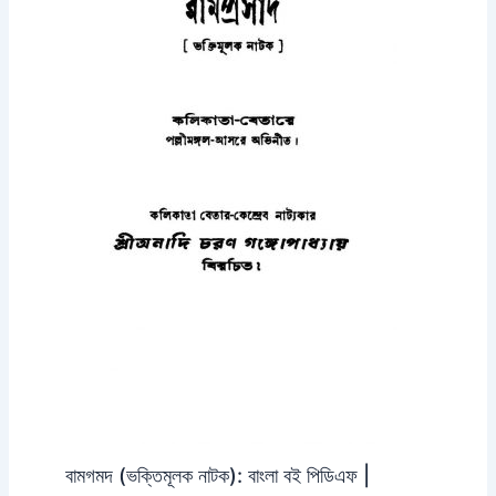
বামগমদ (ভক্তিমূলক নাটক): বাংলা বই পিডিএফ |