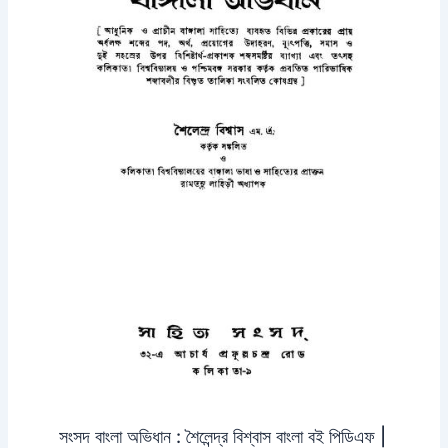
সংসদ বাংলা অভিধান : শৈলেন্দ্র বিশ্বাস বাংলা বই পিডিএফ |