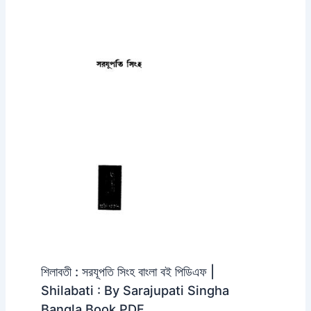
শিলাবতী : সরযূপতি সিংহ বাংলা বই পিডিএফ |
Shilabati : By Sarajupati Singha
Bangla Book PDF