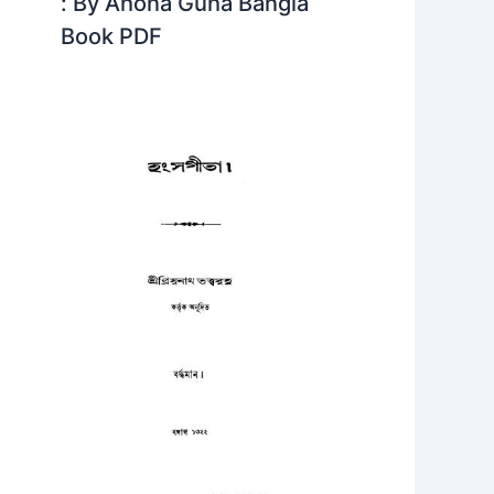
: By Ahona Guha Bangla
Book PDF