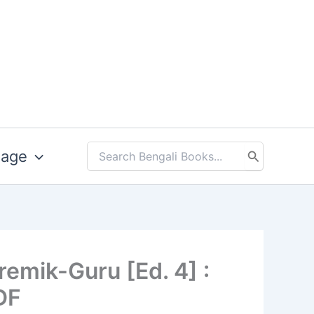
uage
Search
for:
ফ | Premik-Guru [Ed. 4] :
DF