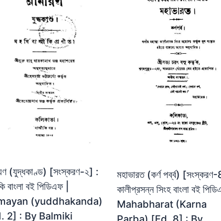
য়ণ (যুদ্ধকাণ্ড) [সংস্করণ-২] :
মহাভারত (কর্ণ পর্ব্ব) [সংস্করণ-
মীকি বাংলা বই পিডিএফ |
কালীপ্রসন্ন সিংহ বাংলা বই পিডি
mayan (yuddhakanda)
Mahabharat (Karna
. 2] : By Balmiki
Parba) [Ed. 8] : By