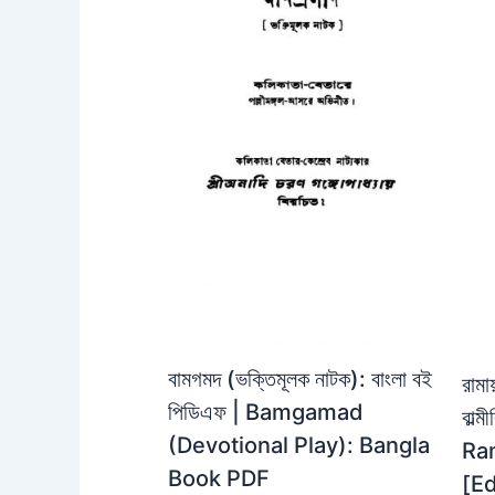
বামগমদ (ভক্তিমূলক নাটক): বাংলা বই
রামা
পিডিএফ | Bamgamad
বাল্
(Devotional Play): Bangla
Ra
Book PDF
[Ed