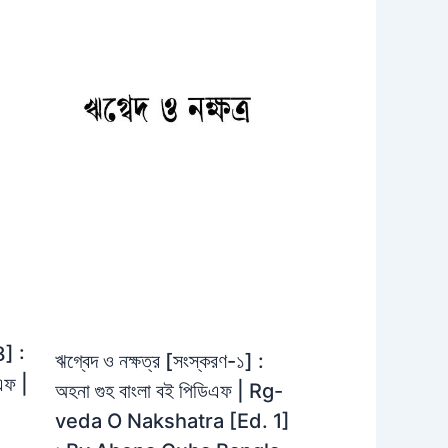
8] :
ঋগ্বেদ ও নক্ষত্র [সংস্করণ-১] :
এফ |
অহনা গুহ বাংলা বই পিডিএফ | Rg-
veda O Nakshatra [Ed. 1]