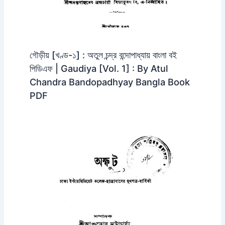
গৌড়ীয় [খণ্ড-১] : অতুল চন্দ্র বন্দোপাধ্যায় বাংলা বই
পিডিএফ | Gaudiya [Vol. 1] : By Atul
Chandra Bandopadhyay Bangla Book
PDF