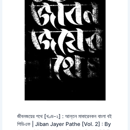
জীবনজয়ের পথে [খণ্ড-২] : আন্তন মাকারেনকন বাংলা বই
পিডিএফ | Jiban Jayer Pathe [Vol. 2] : By