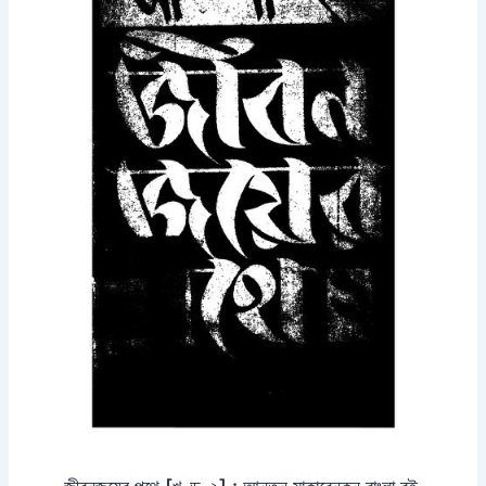
জীবনজয়ের পথে [খণ্ড-২] : আন্তন মাকারেনকন বাংলা বই