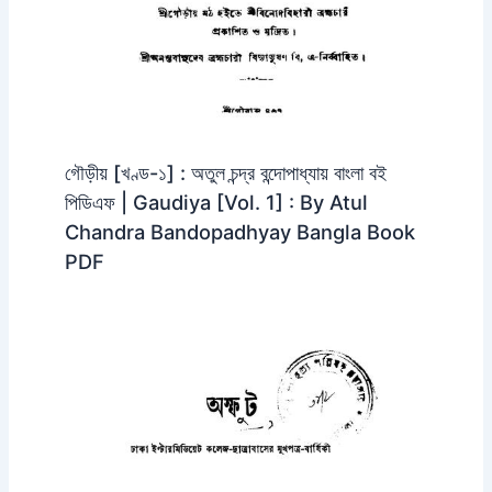
গৌড়ীয় [খণ্ড-১] : অতুল চন্দ্র বন্দোপাধ্যায় বাংলা বই
পিডিএফ | Gaudiya [Vol. 1] : By Atul
Chandra Bandopadhyay Bangla Book
PDF