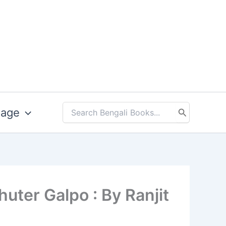
uage
Search
for:
chita Bhuter Galpo : By Ranjit