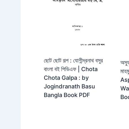
ছোট ছোট গল্প : যোগীন্দ্রনাথ বসুর
অস্ফ
বাংলা বই পিডিএফ | Chota
মাহম
Chota Galpa : by
Asp
Jogindranath Basu
Wa
Bangla Book PDF
Bo