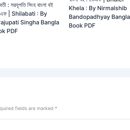
বতী : সরযূপতি সিংহ বাংলা বই
Khela : By Nirmalshib
িএফ | Shilabati : By
Bandopadhyay Bangla
ajupati Singha Bangla
Book PDF
ok PDF
quired fields are marked
*