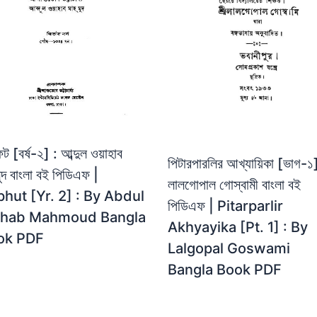
ুট [বর্ষ-২] : আব্দুল ওয়াহাব
পিটারপারলির আখ্যায়িকা [ভাগ-১]
ুদ বাংলা বই পিডিএফ |
লালগোপাল গোস্বামী বাংলা বই
hut [Yr. 2] : By Abdul
পিডিএফ | Pitarparlir
hab Mahmoud Bangla
Akhyayika [Pt. 1] : By
ok PDF
Lalgopal Goswami
Bangla Book PDF