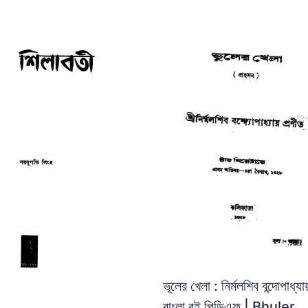
ভূলের খেলা : নির্মলশিব বন্দোপাধ্যায
বাংলা বই পিডিএফ | Bhuler