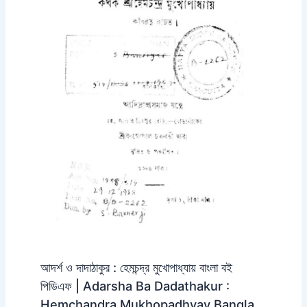
আদর্শ ও দাদাঠাকুর : হেমচন্দ্র মুখোপাধ্যায় বাংলা বই
পিডিএফ | Adarsha Ba Dadathakur :
Hemchandra Mukhopadhyay Bangla